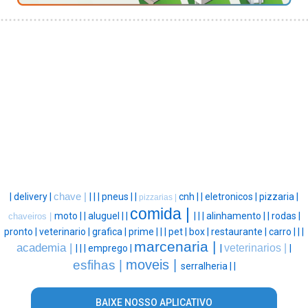
|
delivery |
chave |
|
|
|
pneus |
|
cnh |
|
eletronicos |
pizzaria |
pizzarias |
comida |
moto |
|
aluguel |
|
|
|
|
alinhamento |
|
rodas |
chaveiros |
pronto |
veterinario |
grafica |
prime |
|
|
pet |
box |
restaurante |
carro |
|
|
marcenaria |
academia |
veterinarios |
|
|
|
emprego |
|
|
moveis |
esfihas |
serralheria |
|
BAIXE NOSSO APLICATIVO