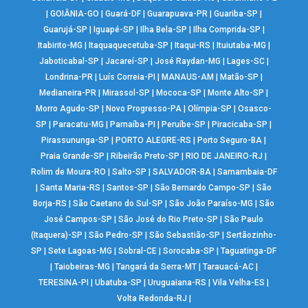
|
GOIÂNIA-GO
|
Guará-DF
|
Guarapuava-PR
|
Guariba-SP
|
Guarujá-SP
|
Iguapé-SP
|
Ilha Bela-SP
|
Ilha Comprida-SP
|
Itabirito-MG
|
Itaquaquecetuba-SP
|
Itaqui-RS
|
Ituiutaba-MG
|
Jaboticabal-SP
|
Jacareí-SP
|
José Raydan-MG
|
Lages-SC
|
Londrina-PR
|
Luís Correia-PI
|
MANAUS-AM
|
Matão-SP
|
Medianeira-PR
|
Mirassol-SP
|
Mococa-SP
|
Monte Alto-SP
|
Morro Agudo-SP
|
Novo Progresso-PA
|
Olímpia-SP
|
Osasco-
SP
|
Paracatu-MG
|
Parnaíba-PI
|
Peruíbe-SP
|
Piracicaba-SP
|
Pirassununga-SP
|
PORTO ALEGRE-RS
|
Porto Seguro-BA
|
Praia Grande-SP
|
Ribeirão Preto-SP
|
RIO DE JANEIRO-RJ
|
Rolim de Moura-RO
|
Salto-SP
|
SALVADOR-BA
|
Samambaia-DF
|
Santa Maria-RS
|
Santos-SP
|
São Bernardo Campo-SP
|
São
Borja-RS
|
São Caetano do Sul-SP
|
São João Paraíso-MG
|
São
José Campos-SP
|
São José do Rio Preto-SP
|
São Paulo
(Itaquera)-SP
|
São Pedro-SP
|
São Sebastião-SP
|
Sertãozinho-
SP
|
Sete Lagoas-MG
|
Sobral-CE
|
Sorocaba-SP
|
Taguatinga-DF
|
Taiobeiras-MG
|
Tangará da Serra-MT
|
Tarauacá-AC
|
TERESINA-PI
|
Ubatuba-SP
|
Uruguaiana-RS
|
Vila Velha-ES
|
Volta Redonda-RJ
|