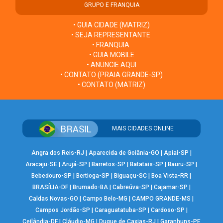
GRUPO E FRANQUIA
• GUIA CIDADE (MATRIZ)
• SEJA REPRESENTANTE
• FRANQUIA
• GUIA MOBILE
• ANUNCIE AQUI
• CONTATO (PRAIA GRANDE-SP)
• CONTATO (MATRIZ)
MAIS CIDADES ONLINE
Angra dos Reis-RJ
|
Aparecida de Goiânia-GO
|
Apiaí-SP
|
Aracaju-SE
|
Arujá-SP
|
Barretos-SP
|
Batatais-SP
|
Bauru-SP
|
Bebedouro-SP
|
Bertioga-SP
|
Biguaçu-SC
|
Boa Vista-RR
|
BRASÍLIA-DF
|
Brumado-BA
|
Cabreúva-SP
|
Cajamar-SP
|
Caldas Novas-GO
|
Campo Belo-MG
|
CAMPO GRANDE-MS
|
Campos Jordão-SP
|
Caraguatatuba-SP
|
Cardoso-SP
|
Ceilândia-DF
|
Cláudio-MG
|
Duque de Caxias-RJ
|
Garanhuns-PE