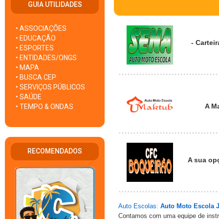
GUIA UTILIDADES
• ASSOCIAÇÕES
• EDUCAÇÃO
- Cartei
• ESPORTES
• ENTIDADES/ONGS
• MAPA
• BUSCA CEP
• SERVIÇOS PÚBLICOS
• SAÚDE
A Ma
• TEMPO & ONDAS
RECOMENDADOS
A sua op
Auto Escolas:
Auto Moto Escola J
Contamos com uma equipe de instr