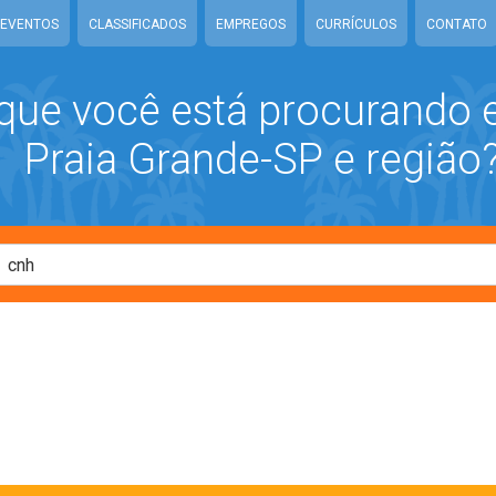
EVENTOS
CLASSIFICADOS
EMPREGOS
CURRÍCULOS
CONTATO
que você está procurando
Praia Grande-SP e região