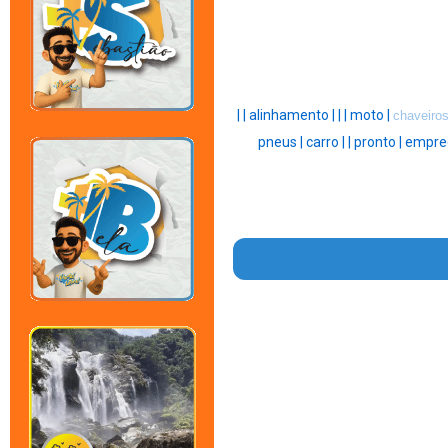
|
|
alinhamento |
|
|
moto |
chaveiros
pneus |
carro |
|
pronto |
empre