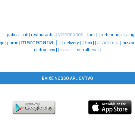
veterinarios |
|
grafica |
cnh |
restaurante |
|
|
pet |
|
|
veterinario |
|
alug
 |
marcenaria |
academia |
go |
prime |
|
|
|
delivery |
|
|
box |
|
pizzar
eletronicos |
|
serralheria |
|
pizzarias |
BAIXE NOSSO APLICATIVO