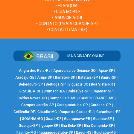
• FRANQUIA
• GUIA MOBILE
• ANUNCIE AQUI
• CONTATO (PRAIA GRANDE-SP)
• CONTATO (MATRIZ)
MAIS CIDADES ONLINE
Angra dos Reis-RJ
|
Aparecida de Goiânia-GO
|
Apiaí-SP
|
Aracaju-SE
|
Arujá-SP
|
Barretos-SP
|
Batatais-SP
|
Bauru-SP
|
Bebedouro-SP
|
Bertioga-SP
|
Biguaçu-SC
|
Boa Vista-RR
|
BRASÍLIA-DF
|
Brumado-BA
|
Cabreúva-SP
|
Cajamar-SP
|
Caldas Novas-GO
|
Campo Belo-MG
|
CAMPO GRANDE-MS
|
Campos Jordão-SP
|
Caraguatatuba-SP
|
Cardoso-SP
|
Ceilândia-DF
|
Cláudio-MG
|
Duque de Caxias-RJ
|
Garanhuns-PE
|
GOIÂNIA-GO
|
Guará-DF
|
Guarapuava-PR
|
Guariba-SP
|
Guarujá-SP
|
Iguapé-SP
|
Ilha Bela-SP
|
Ilha Comprida-SP
|
Itabirito-MG
|
Itaquaquecetuba-SP
|
Itaqui-RS
|
Ituiutaba-MG
|