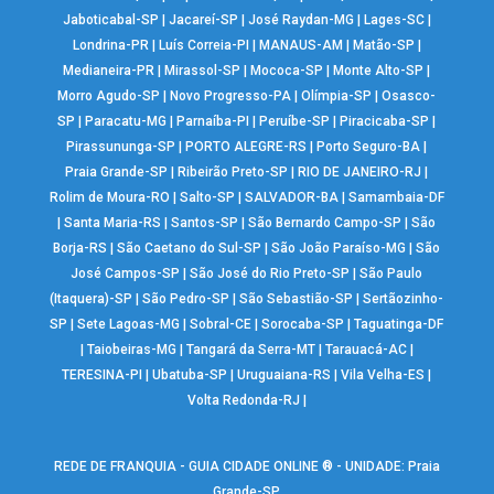
Jaboticabal-SP
|
Jacareí-SP
|
José Raydan-MG
|
Lages-SC
|
Londrina-PR
|
Luís Correia-PI
|
MANAUS-AM
|
Matão-SP
|
Medianeira-PR
|
Mirassol-SP
|
Mococa-SP
|
Monte Alto-SP
|
Morro Agudo-SP
|
Novo Progresso-PA
|
Olímpia-SP
|
Osasco-
SP
|
Paracatu-MG
|
Parnaíba-PI
|
Peruíbe-SP
|
Piracicaba-SP
|
Pirassununga-SP
|
PORTO ALEGRE-RS
|
Porto Seguro-BA
|
Praia Grande-SP
|
Ribeirão Preto-SP
|
RIO DE JANEIRO-RJ
|
Rolim de Moura-RO
|
Salto-SP
|
SALVADOR-BA
|
Samambaia-DF
|
Santa Maria-RS
|
Santos-SP
|
São Bernardo Campo-SP
|
São
Borja-RS
|
São Caetano do Sul-SP
|
São João Paraíso-MG
|
São
José Campos-SP
|
São José do Rio Preto-SP
|
São Paulo
(Itaquera)-SP
|
São Pedro-SP
|
São Sebastião-SP
|
Sertãozinho-
SP
|
Sete Lagoas-MG
|
Sobral-CE
|
Sorocaba-SP
|
Taguatinga-DF
|
Taiobeiras-MG
|
Tangará da Serra-MT
|
Tarauacá-AC
|
TERESINA-PI
|
Ubatuba-SP
|
Uruguaiana-RS
|
Vila Velha-ES
|
Volta Redonda-RJ
|
REDE DE FRANQUIA - GUIA CIDADE ONLINE ® - UNIDADE: Praia
Grande-SP