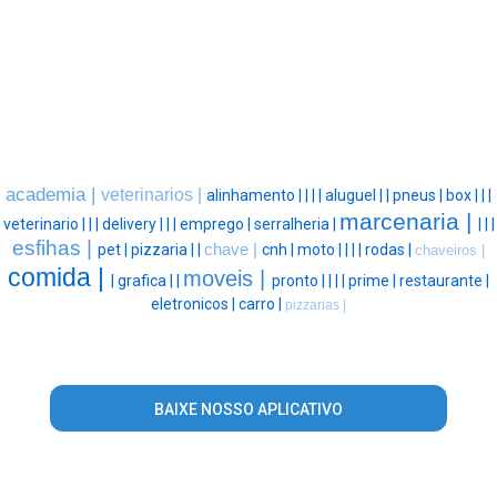
academia |
veterinarios |
alinhamento |
|
|
|
aluguel |
|
pneus |
box |
|
|
marcenaria |
veterinario |
|
|
delivery |
|
|
emprego |
serralheria |
|
|
|
esfihas |
pet |
pizzaria |
|
chave |
cnh |
moto |
|
|
|
rodas |
chaveiros |
comida |
moveis |
|
grafica |
|
pronto |
|
|
|
prime |
restaurante |
eletronicos |
carro |
pizzarias |
BAIXE NOSSO APLICATIVO