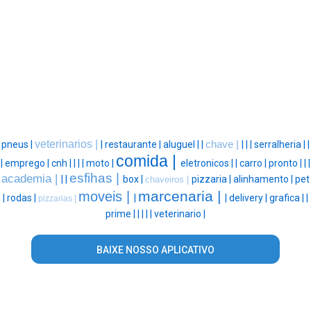
veterinarios |
pneus |
|
restaurante |
aluguel |
|
chave |
|
|
|
serralheria |
|
comida |
|
emprego |
cnh |
|
|
|
moto |
eletronicos |
|
carro |
pronto |
|
|
esfihas |
academia |
|
|
box |
pizzaria |
alinhamento |
pet
chaveiros |
marcenaria |
moveis |
|
rodas |
|
|
delivery |
grafica |
|
pizzarias |
prime |
|
|
|
|
veterinario |
BAIXE NOSSO APLICATIVO