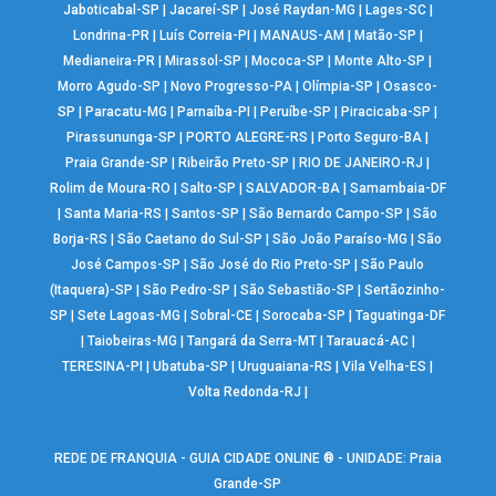
Jaboticabal-SP
|
Jacareí-SP
|
José Raydan-MG
|
Lages-SC
|
Londrina-PR
|
Luís Correia-PI
|
MANAUS-AM
|
Matão-SP
|
Medianeira-PR
|
Mirassol-SP
|
Mococa-SP
|
Monte Alto-SP
|
Morro Agudo-SP
|
Novo Progresso-PA
|
Olímpia-SP
|
Osasco-
SP
|
Paracatu-MG
|
Parnaíba-PI
|
Peruíbe-SP
|
Piracicaba-SP
|
Pirassununga-SP
|
PORTO ALEGRE-RS
|
Porto Seguro-BA
|
Praia Grande-SP
|
Ribeirão Preto-SP
|
RIO DE JANEIRO-RJ
|
Rolim de Moura-RO
|
Salto-SP
|
SALVADOR-BA
|
Samambaia-DF
|
Santa Maria-RS
|
Santos-SP
|
São Bernardo Campo-SP
|
São
Borja-RS
|
São Caetano do Sul-SP
|
São João Paraíso-MG
|
São
José Campos-SP
|
São José do Rio Preto-SP
|
São Paulo
(Itaquera)-SP
|
São Pedro-SP
|
São Sebastião-SP
|
Sertãozinho-
SP
|
Sete Lagoas-MG
|
Sobral-CE
|
Sorocaba-SP
|
Taguatinga-DF
|
Taiobeiras-MG
|
Tangará da Serra-MT
|
Tarauacá-AC
|
TERESINA-PI
|
Ubatuba-SP
|
Uruguaiana-RS
|
Vila Velha-ES
|
Volta Redonda-RJ
|
REDE DE FRANQUIA - GUIA CIDADE ONLINE ® - UNIDADE: Praia
Grande-SP