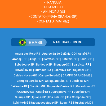
• FRANQUIA
• GUIA MOBILE
• ANUNCIE AQUI
• CONTATO (PRAIA GRANDE-SP)
• CONTATO (MATRIZ)
MAIS CIDADES ONLINE
Angra dos Reis-RJ
|
Aparecida de Goiânia-GO
|
Apiaí-SP
|
Aracaju-SE
|
Arujá-SP
|
Barretos-SP
|
Batatais-SP
|
Bauru-SP
|
Bebedouro-SP
|
Bertioga-SP
|
Biguaçu-SC
|
Boa Vista-RR
|
BRASÍLIA-DF
|
Brumado-BA
|
Cabreúva-SP
|
Cajamar-SP
|
Caldas Novas-GO
|
Campo Belo-MG
|
CAMPO GRANDE-MS
|
Campos Jordão-SP
|
Caraguatatuba-SP
|
Cardoso-SP
|
Ceilândia-DF
|
Cláudio-MG
|
Duque de Caxias-RJ
|
Garanhuns-PE
|
GOIÂNIA-GO
|
Guará-DF
|
Guarapuava-PR
|
Guariba-SP
|
Guarujá-SP
|
Iguapé-SP
|
Ilha Bela-SP
|
Ilha Comprida-SP
|
Itabirito-MG
|
Itaquaquecetuba-SP
|
Itaqui-RS
|
Ituiutaba-MG
|