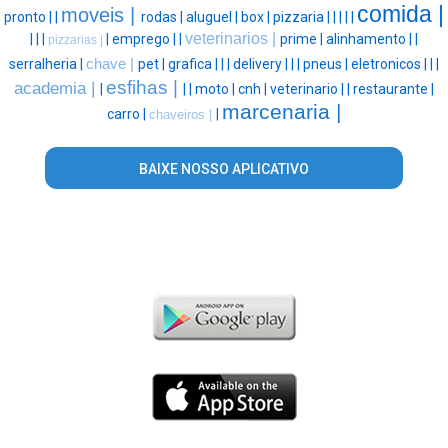
comida |
moveis |
pronto |
|
rodas |
aluguel |
box |
pizzaria |
|
|
|
|
veterinarios |
|
|
|
|
emprego |
|
prime |
alinhamento |
|
pizzarias |
serralheria |
chave |
pet |
grafica |
|
|
delivery |
|
|
pneus |
eletronicos |
|
|
esfihas |
academia |
|
|
|
moto |
cnh |
veterinario |
|
restaurante |
marcenaria |
carro |
|
chaveiros |
BAIXE NOSSO APLICATIVO