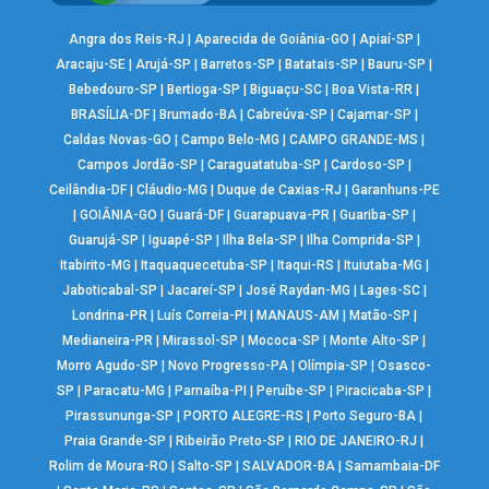
Angra dos Reis-RJ
|
Aparecida de Goiânia-GO
|
Apiaí-SP
|
Aracaju-SE
|
Arujá-SP
|
Barretos-SP
|
Batatais-SP
|
Bauru-SP
|
Bebedouro-SP
|
Bertioga-SP
|
Biguaçu-SC
|
Boa Vista-RR
|
BRASÍLIA-DF
|
Brumado-BA
|
Cabreúva-SP
|
Cajamar-SP
|
Caldas Novas-GO
|
Campo Belo-MG
|
CAMPO GRANDE-MS
|
Campos Jordão-SP
|
Caraguatatuba-SP
|
Cardoso-SP
|
Ceilândia-DF
|
Cláudio-MG
|
Duque de Caxias-RJ
|
Garanhuns-PE
|
GOIÂNIA-GO
|
Guará-DF
|
Guarapuava-PR
|
Guariba-SP
|
Guarujá-SP
|
Iguapé-SP
|
Ilha Bela-SP
|
Ilha Comprida-SP
|
Itabirito-MG
|
Itaquaquecetuba-SP
|
Itaqui-RS
|
Ituiutaba-MG
|
Jaboticabal-SP
|
Jacareí-SP
|
José Raydan-MG
|
Lages-SC
|
Londrina-PR
|
Luís Correia-PI
|
MANAUS-AM
|
Matão-SP
|
Medianeira-PR
|
Mirassol-SP
|
Mococa-SP
|
Monte Alto-SP
|
Morro Agudo-SP
|
Novo Progresso-PA
|
Olímpia-SP
|
Osasco-
SP
|
Paracatu-MG
|
Parnaíba-PI
|
Peruíbe-SP
|
Piracicaba-SP
|
Pirassununga-SP
|
PORTO ALEGRE-RS
|
Porto Seguro-BA
|
Praia Grande-SP
|
Ribeirão Preto-SP
|
RIO DE JANEIRO-RJ
|
Rolim de Moura-RO
|
Salto-SP
|
SALVADOR-BA
|
Samambaia-DF