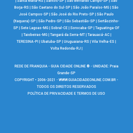
|
Santa Maria-RS
|
Santos-SP
|
São Bernardo Campo-SP
|
São
Borja-RS
|
São Caetano do Sul-SP
|
São João Paraíso-MG
|
São
José Campos-SP
|
São José do Rio Preto-SP
|
São Paulo
(Itaquera)-SP
|
São Pedro-SP
|
São Sebastião-SP
|
Sertãozinho-
SP
|
Sete Lagoas-MG
|
Sobral-CE
|
Sorocaba-SP
|
Taguatinga-DF
|
Taiobeiras-MG
|
Tangará da Serra-MT
|
Tarauacá-AC
|
TERESINA-PI
|
Ubatuba-SP
|
Uruguaiana-RS
|
Vila Velha-ES
|
Volta Redonda-RJ
|
REDE DE FRANQUIA - GUIA CIDADE ONLINE ® - UNIDADE: Praia
Grande-SP
COPYRIGHT • 2006-2021 -
WWW.GUIACIDADEONLINE.COM.BR
-
TODOS OS DIREITOS RESERVADOS
POLÍTICA DE PRIVACIDADE E TERMOS DE USO