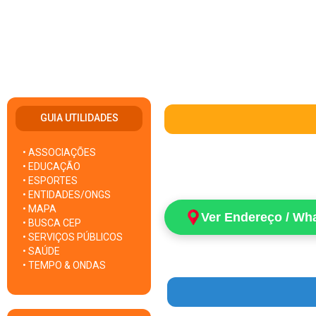
GUIA UTILIDADES
• ASSOCIAÇÕES
• EDUCAÇÃO
• ESPORTES
• ENTIDADES/ONGS
• MAPA
Ver Endereço / Wh
• BUSCA CEP
• SERVIÇOS PÚBLICOS
• SAÚDE
• TEMPO & ONDAS