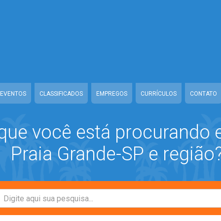
nde/www/class-mb/Seguranca.Class.php
on line
37
ande/www/class-mb/Seguranca.Class.php
on line
37
raiagrande/www/class-mb/Seguranca.Class.php
on line
37
/www/class-mb/Seguranca.Class.php
on line
37
EVENTOS
CLASSIFICADOS
EMPREGOS
CURRÍCULOS
CONTATO
que você está procurando
Praia Grande-SP e região