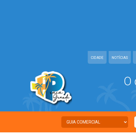
Warning
: Illegal string offset 'TWITTER' in
/home/portalguiapraiagra
Warning
: Illegal string offset 'FACEBOOK' in
/home/portalguiapraiagr
Warning
: Illegal string offset 'PALAVRA_CHAVE' in
/home/portalguiap
Warning
: Illegal string offset 'NOME' in
/home/portalguiapraiagrande
CIDADE
NOTÍCIAS
O 