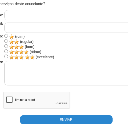
serviços deste anunciante?
e:
l:
o
:
(ruim)
(regular)
(bom)
(ótimo)
(excelente)
s: