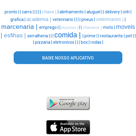
pronto |
|
carro |
|
|
|
|
chave |
|
alinhamento |
aluguel |
|
delivery |
cnh |
academia |
veterinarios |
grafica |
veterinario |
|
|
|
pneus |
|
marcenaria |
moveis
emprego |
|
|
|
moto |
chaveiros |
pizzarias |
comida |
|
esfihas |
serralheria |
|
|
|
prime |
|
restaurante |
pet |
|
|
pizzaria |
eletronicos |
|
|
box |
rodas |
BAIXE NOSSO APLICATIVO