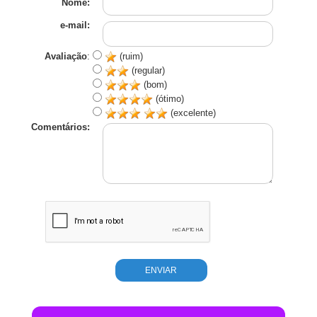
Nome:
e-mail:
Avaliação
:
(ruim)
(regular)
(bom)
(ótimo)
(excelente)
Comentários: