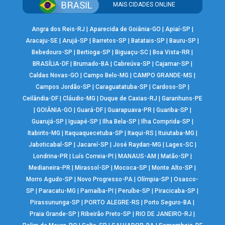
MAIS CIDADES ONLINE
Angra dos Reis-RJ
|
Aparecida de Goiânia-GO
|
Apiaí-SP
|
Aracaju-SE
|
Arujá-SP
|
Barretos-SP
|
Batatais-SP
|
Bauru-SP
|
Bebedouro-SP
|
Bertioga-SP
|
Biguaçu-SC
|
Boa Vista-RR
|
BRASÍLIA-DF
|
Brumado-BA
|
Cabreúva-SP
|
Cajamar-SP
|
Caldas Novas-GO
|
Campo Belo-MG
|
CAMPO GRANDE-MS
|
Campos Jordão-SP
|
Caraguatatuba-SP
|
Cardoso-SP
|
Ceilândia-DF
|
Cláudio-MG
|
Duque de Caxias-RJ
|
Garanhuns-PE
|
GOIÂNIA-GO
|
Guará-DF
|
Guarapuava-PR
|
Guariba-SP
|
Guarujá-SP
|
Iguapé-SP
|
Ilha Bela-SP
|
Ilha Comprida-SP
|
Itabirito-MG
|
Itaquaquecetuba-SP
|
Itaqui-RS
|
Ituiutaba-MG
|
Jaboticabal-SP
|
Jacareí-SP
|
José Raydan-MG
|
Lages-SC
|
Londrina-PR
|
Luís Correia-PI
|
MANAUS-AM
|
Matão-SP
|
Medianeira-PR
|
Mirassol-SP
|
Mococa-SP
|
Monte Alto-SP
|
Morro Agudo-SP
|
Novo Progresso-PA
|
Olímpia-SP
|
Osasco-
SP
|
Paracatu-MG
|
Parnaíba-PI
|
Peruíbe-SP
|
Piracicaba-SP
|
Pirassununga-SP
|
PORTO ALEGRE-RS
|
Porto Seguro-BA
|
Praia Grande-SP
|
Ribeirão Preto-SP
|
RIO DE JANEIRO-RJ
|