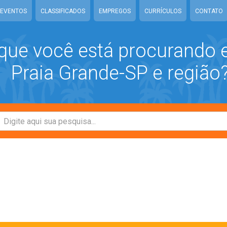
EVENTOS
CLASSIFICADOS
EMPREGOS
CURRÍCULOS
CONTATO
que você está procurando
Praia Grande-SP e região