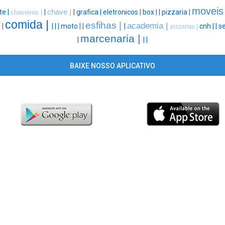
moveis
te |
|
chave |
|
grafica |
eletronicos |
box |
|
pizzaria |
chaveiros |
comida |
esfihas |
academia |
|
|
|
|
|
moto |
|
|
cnh |
|
se
pizzarias |
marcenaria |
|
|
|
BAIXE NOSSO APLICATIVO