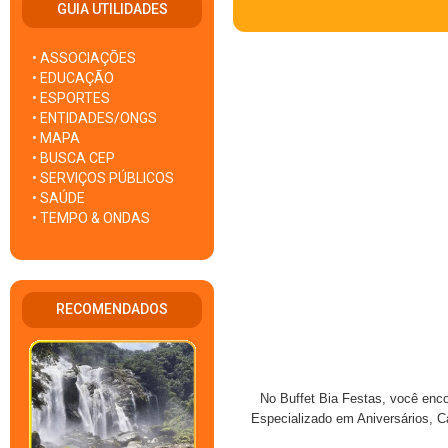
GUIA UTILIDADES
• ASSOCIAÇÕES
• EDUCAÇÃO
• ESPORTES
• ENTIDADES/ONGS
• MAPA
• BUSCA CEP
• SERVIÇOS PÚBLICOS
• SAÚDE
• TEMPO & ONDAS
RECOMENDADOS
No Buffet Bia Festas, você enc
Especializado em Aniversários, C