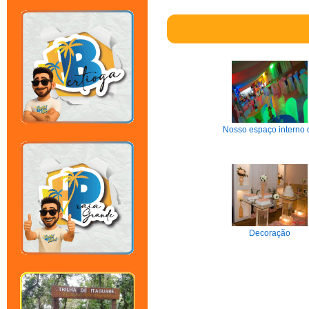
Nosso espaço interno 
Decoração