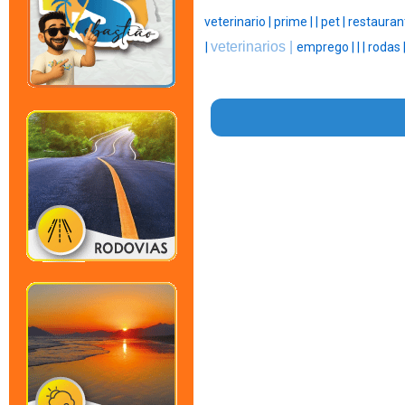
veterinario |
prime |
|
pet |
restauran
veterinarios |
|
emprego |
|
|
rodas 