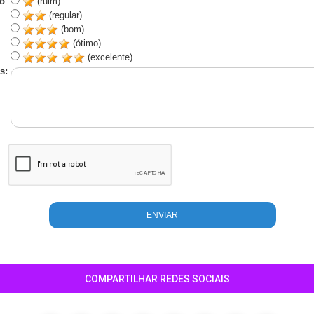
o
:
(ruim)
(regular)
(bom)
(ótimo)
(excelente)
s:
COMPARTILHAR REDES SOCIAIS