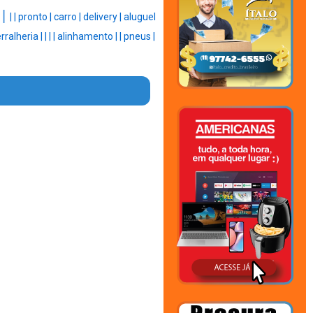
 |
|
|
pronto |
carro |
delivery |
aluguel
rralheria |
|
|
|
alinhamento |
|
pneus |