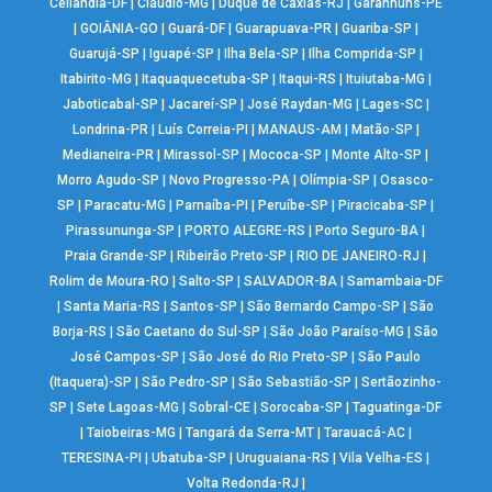
Ceilândia-DF
|
Cláudio-MG
|
Duque de Caxias-RJ
|
Garanhuns-PE
|
GOIÂNIA-GO
|
Guará-DF
|
Guarapuava-PR
|
Guariba-SP
|
Guarujá-SP
|
Iguapé-SP
|
Ilha Bela-SP
|
Ilha Comprida-SP
|
Itabirito-MG
|
Itaquaquecetuba-SP
|
Itaqui-RS
|
Ituiutaba-MG
|
Jaboticabal-SP
|
Jacareí-SP
|
José Raydan-MG
|
Lages-SC
|
Londrina-PR
|
Luís Correia-PI
|
MANAUS-AM
|
Matão-SP
|
Medianeira-PR
|
Mirassol-SP
|
Mococa-SP
|
Monte Alto-SP
|
Morro Agudo-SP
|
Novo Progresso-PA
|
Olímpia-SP
|
Osasco-
SP
|
Paracatu-MG
|
Parnaíba-PI
|
Peruíbe-SP
|
Piracicaba-SP
|
Pirassununga-SP
|
PORTO ALEGRE-RS
|
Porto Seguro-BA
|
Praia Grande-SP
|
Ribeirão Preto-SP
|
RIO DE JANEIRO-RJ
|
Rolim de Moura-RO
|
Salto-SP
|
SALVADOR-BA
|
Samambaia-DF
|
Santa Maria-RS
|
Santos-SP
|
São Bernardo Campo-SP
|
São
Borja-RS
|
São Caetano do Sul-SP
|
São João Paraíso-MG
|
São
José Campos-SP
|
São José do Rio Preto-SP
|
São Paulo
(Itaquera)-SP
|
São Pedro-SP
|
São Sebastião-SP
|
Sertãozinho-
SP
|
Sete Lagoas-MG
|
Sobral-CE
|
Sorocaba-SP
|
Taguatinga-DF
|
Taiobeiras-MG
|
Tangará da Serra-MT
|
Tarauacá-AC
|
TERESINA-PI
|
Ubatuba-SP
|
Uruguaiana-RS
|
Vila Velha-ES
|
Volta Redonda-RJ
|