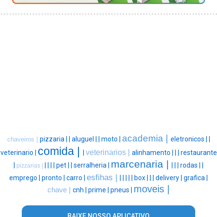
academia |
pizzaria |
|
aluguel |
|
moto |
eletronicos |
|
chaveiros |
comida |
veterinarios |
veterinario |
|
alinhamento |
|
|
restaurante
marcenaria |
|
|
|
|
|
pet |
|
serralheria |
|
|
|
rodas |
|
pizzarias |
esfihas |
emprego |
pronto |
carro |
|
|
|
|
|
box |
|
|
delivery |
grafica |
moveis |
chave |
cnh |
prime |
pneus |
BAIXE NOSSO APLICATIVO