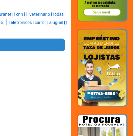
urante |
|
cnh |
|
|
veterinario |
rodas |
s |
|
eletronicos |
carro |
|
aluguel |
|