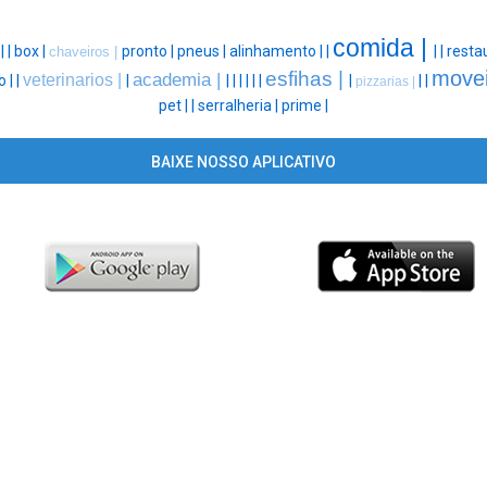
comida |
 |
|
box |
pronto |
pneus |
alinhamento |
|
|
|
resta
chaveiros |
movei
esfihas |
academia |
veterinarios |
o |
|
|
|
|
|
|
|
|
|
|
|
pizzarias |
pet |
|
serralheria |
prime |
BAIXE NOSSO APLICATIVO