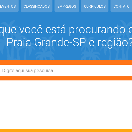
EVENTOS
CLASSIFICADOS
EMPREGOS
CURRÍCULOS
CONTATO
que você está procurando
Praia Grande-SP e região