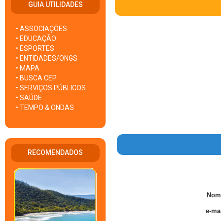
GUIA UTILIDADES
• ASSOCIAÇÕES
• EDUCAÇÃO
• ESPORTES
• ENTIDADES/ONGS
• MAPA
• BUSCA CEP
• SERVIÇOS PÚBLICOS
• SAÚDE
• TEMPO & ONDAS
RECOMENDADOS
Nom
e-mai