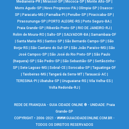
Medianeira-PR
|
Mirassol-SP
|
Mococa-SP
|
Monte Alto-SP
|
Morro Agudo-SP
|
Novo Progresso-PA
|
Olímpia-SP
|
Osasco-
SP
|
Paracatu-MG
|
Parnaíba-PI
|
Peruíbe-SP
|
Piracicaba-SP
|
Pirassununga-SP
|
PORTO ALEGRE-RS
|
Porto Seguro-BA
|
Praia Grande-SP
|
Ribeirão Preto-SP
|
RIO DE JANEIRO-RJ
|
Rolim de Moura-RO
|
Salto-SP
|
SALVADOR-BA
|
Samambaia-DF
|
Santa Maria-RS
|
Santos-SP
|
São Bernardo Campo-SP
|
São
Borja-RS
|
São Caetano do Sul-SP
|
São João Paraíso-MG
|
São
José Campos-SP
|
São José do Rio Preto-SP
|
São Paulo
(Itaquera)-SP
|
São Pedro-SP
|
São Sebastião-SP
|
Sertãozinho-
SP
|
Sete Lagoas-MG
|
Sobral-CE
|
Sorocaba-SP
|
Taguatinga-DF
|
Taiobeiras-MG
|
Tangará da Serra-MT
|
Tarauacá-AC
|
TERESINA-PI
|
Ubatuba-SP
|
Uruguaiana-RS
|
Vila Velha-ES
|
Volta Redonda-RJ
|
REDE DE FRANQUIA - GUIA CIDADE ONLINE ® - UNIDADE: Praia
Grande-SP
COPYRIGHT • 2006-2021 -
WWW.GUIACIDADEONLINE.COM.BR
-
TODOS OS DIREITOS RESERVADOS