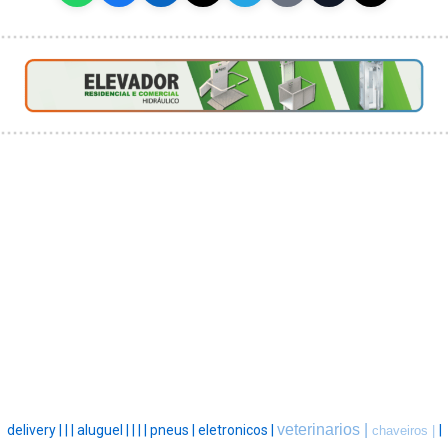
veterinarios |
delivery |
|
|
aluguel |
|
|
|
pneus |
eletronicos |
|
chaveiros |