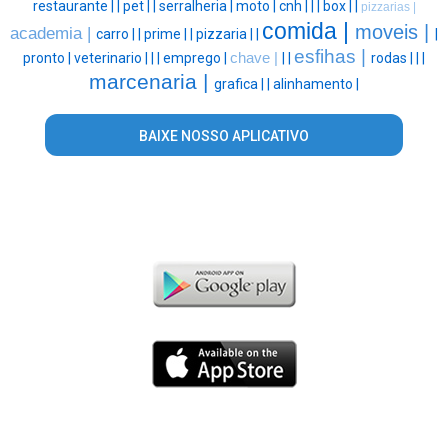
restaurante |
|
pet |
|
serralheria |
moto |
cnh |
|
|
box |
|
pizzarias |
comida |
moveis |
academia |
carro |
|
prime |
|
pizzaria |
|
|
esfihas |
pronto |
veterinario |
|
|
emprego |
chave |
|
|
rodas |
|
|
marcenaria |
grafica |
|
alinhamento |
BAIXE NOSSO APLICATIVO