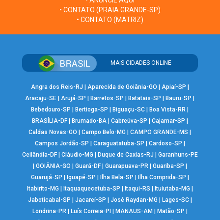
• ANUNCIE AQUI
• CONTATO (PRAIA GRANDE-SP)
• CONTATO (MATRIZ)
MAIS CIDADES ONLINE
Angra dos Reis-RJ
|
Aparecida de Goiânia-GO
|
Apiaí-SP
|
Aracaju-SE
|
Arujá-SP
|
Barretos-SP
|
Batatais-SP
|
Bauru-SP
|
Bebedouro-SP
|
Bertioga-SP
|
Biguaçu-SC
|
Boa Vista-RR
|
BRASÍLIA-DF
|
Brumado-BA
|
Cabreúva-SP
|
Cajamar-SP
|
Caldas Novas-GO
|
Campo Belo-MG
|
CAMPO GRANDE-MS
|
Campos Jordão-SP
|
Caraguatatuba-SP
|
Cardoso-SP
|
Ceilândia-DF
|
Cláudio-MG
|
Duque de Caxias-RJ
|
Garanhuns-PE
|
GOIÂNIA-GO
|
Guará-DF
|
Guarapuava-PR
|
Guariba-SP
|
Guarujá-SP
|
Iguapé-SP
|
Ilha Bela-SP
|
Ilha Comprida-SP
|
Itabirito-MG
|
Itaquaquecetuba-SP
|
Itaqui-RS
|
Ituiutaba-MG
|
Jaboticabal-SP
|
Jacareí-SP
|
José Raydan-MG
|
Lages-SC
|
Londrina-PR
|
Luís Correia-PI
|
MANAUS-AM
|
Matão-SP
|